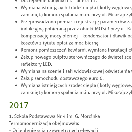
Docieplenie budynku ul. Hallera 13.
Wymiana istniejących źródeł ciepła ( kotły węglowe
zamkniętą komorą spalania m.in. przy ul. Mikołajczyk
Przeprowadzono pomiar i rejestrację parametrów za
indukcyjną pobieraną przez obiekt MOSiR przy ul. K
kompensację mocy biernej – kondensator i dławik o
kosztów z tytułu opłat za moc bierną.
Remont pomieszczeń kawiarni, wymiana instalacji el
Zakup nowego pulpitu sterowniczego do świateł sc
reflektory LED.
Wymiana na scenie i sali widowiskowej oświetlenia
Zakup samochodu dostawczego euro 6.
Wymiana istniejących źródeł ciepła ( kotły węglowe
zamkniętą komorą spalania m.in. przy ul. Mikołajczy
2017
1. Szkoła Podstawowa Nr 4 im. G. Morcinka
Termomodernizacja
obejmowała:
– Ocieplenie ścian zewnętrznych elewacji