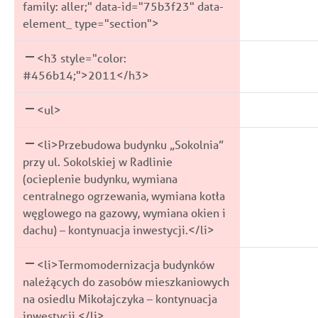
family: aller;" data-id="75b3f23" data-
2016/679 z dnia 27 kwietnia 201
6 ust. 1 lit. a Rozporządzenia Pa
element_ type="section">
osób fizycznych w związku z prz
Rady (UE) 2016/679 z dnia 27 kwi
osobowych i w sprawie swobodneg
ochrony osób fizycznych w związ
danych oraz uchylenia dyrektyw
danych osobowych i w sprawie s
<h3 style="color:
przetwarzane będą przez okres ni
takich danych oraz uchylenia dy
celu przetwarzania oraz terminów
osobowe przetwarzane będą przez 
#456b14;">2011</h3>
prawa. Zgoda może zostać wyco
momentu wycofania zgody. Zgod
w formie oświadczenia złożonego
momencie, klikając stosowny link 
<ul>
Szczegółowe zasady przetwarzani
otrzymanych wiadomościach e-ma
stronie.
przetwarzania danych przedstawio
<li>Przebudowa budynku „Sokolnia”
przy ul. Sokolskiej w Radlinie
Polityka Pryw
Polityka Pryw
(ocieplenie budynku, wymiana
centralnego ogrzewania, wymiana kotła
węglowego na gazowy, wymiana okien i
dachu) – kontynuacja inwestycji.</li>
<li>Termomodernizacja budynków
należących do zasobów mieszkaniowych
na osiedlu Mikołajczyka – kontynuacja
inwestycji.</li>