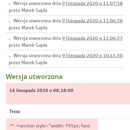
Wersja utworzona dnia
9 listopada 2020 o 11:07:58
przez Marek Gajda
Wersja utworzona dnia
9 listopada 2020 o 11:06:38
przez Marek Gajda
Wersja utworzona dnia
9 listopada 2020 o 11:06:37
przez Marek Gajda
Wersja utworzona dnia
9 listopada 2020 o 10:45:30
przez Marek Gajda
Wersja utworzona
16 listopada 2020 o 08:28:00
Wyrażam zgodę na przetwarzanie
Wyrażam zgodę na przetwarzanie
danych osobowych przez Urząd Mia
przez Urząd Miasta Radlin (z sied
Treść
przy ul. Józefa Rymera 15, 44-310
15, 44-310 Radlin), w celu dopis
kontaktowych i wynikających z tre
newslettera i otrzymywania cykli
przetwarzane będą na podstawie art
dot. Miasta Radlin i działalności 
<section style="width: 795px; font-
Rozporządzenia Parlamentu Europe
organizacyjnych. Dane przetwarza