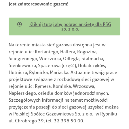
jest zainteresowanie gazem!
Kliknij tutaj aby pobrać ankietę dla PSG
sp. z o.o.
Na terenie miasta sieć gazowa dostępna jest w
rejonie ulic: Korfantego, Hallera, Rogozina,
Ściegiennego, Wieczorka, Odległa, Stalmacha,
Sienkiewicza, Spacerowa (część), Hubalczyków,
Hutnicza, Rybnicka, Mariacka. Aktualnie trwają prace
projektowe związane z rozbudową sieci gazowej w
rejonie ulic: Rymera, Kominka, Wrzosowa,
Napierskiego, osiedle domków jednorodzinnych.
Szczegółowych informacji na temat możliwości
przyłączenia posesji do sieci gazowej uzyskać można
w Polskiej Spółce Gazownictwa Sp. z o.o. w Rybniku
ul. Chrobrego 39, tel. 32 398 50 00.