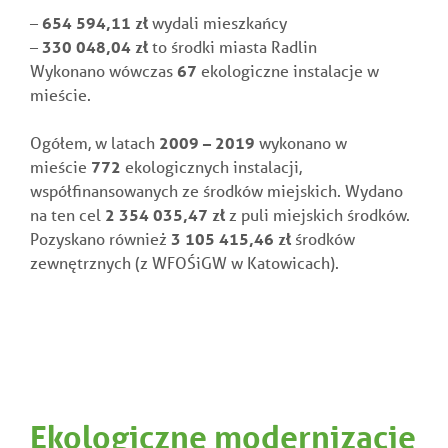
–
654 594,11
zł
wydali mieszkańcy
–
330 048,04 zł
to środki miasta Radlin
Wykonano wówczas
67
ekologiczne instalacje w
mieście.
Ogółem, w latach
2009 – 2019
wykonano w
mieście
772
ekologicznych instalacji,
współfinansowanych ze środków miejskich. Wydano
na ten cel
2 354 035,47 zł
z puli miejskich środków.
Pozyskano również
3 105 415,46 zł
środkó
w
zewnętrznych (z WFOŚiGW w Katowicach).
Ekologiczne modernizacje