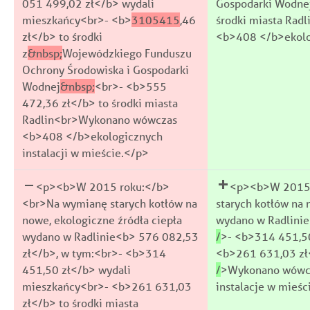
051 499,02 zł</b> wydali
Gospodarki Wodne
mieszkańcy<br>- <b>
3105415
,46
środki miasta Radl
Wyrażam zgodę na przetwarzanie 
Wyrażam zgodę na przetwarzanie m
zł</b> to środki
<b>408 </b>ekolog
danych osobowych przez Urząd Mias
przez Urząd Miasta Radlin (z siedzi
przy ul. Józefa Rymera 15, 44-310 
15, 44-310 Radlin), w celu dopisa
z
&nbsp;
Wojewódzkiego Funduszu
kontaktowych i wynikających z treś
newslettera i otrzymywania cyklic
Ochrony Środowiska i Gospodarki
przetwarzane będą na podstawie art. 
dot. Miasta Radlin i działalności je
Wodnej
&nbsp;
<br>- <b>555
Rozporządzenia Parlamentu Europej
organizacyjnych. Dane przetwarzan
2016/679 z dnia 27 kwietnia 2016 
6 ust. 1 lit. a Rozporządzenia Parl
472,36 zł</b> to środki miasta
osób fizycznych w związku z prze
Rady (UE) 2016/679 z dnia 27 kwie
Radlin<br>Wykonano wówczas
osobowych i w sprawie swobodnego
ochrony osób fizycznych w związku
<b>408 </b>ekologicznych
danych oraz uchylenia dyrektywy
danych osobowych i w sprawie sw
przetwarzane będą przez okres nie
takich danych oraz uchylenia dyr
instalacji w mieście.</p>
celu przetwarzania oraz terminów 
osobowe przetwarzane będą przez c
prawa. Zgoda może zostać wycof
momentu wycofania zgody. Zgodę
w formie oświadczenia złożonego t
momencie, klikając stosowny link z
<p><b>W 2015 roku:</b>
<p><b>W 2015 
Szczegółowe zasady przetwarzania
otrzymanych wiadomościach e-mail
<br>Na wymianę starych kotłów na
starych kotłów na 
stronie.
przetwarzania danych przedstawion
nowe, ekologiczne źródła ciepła
wydano w Radlinie
wydano w Radlinie<b> 576 082,53
/
>- <b>314 451,50
zł</b>, w tym:<br>- <b>314
<b>261 631,03 zł<
Polityka Prywat
Polityka Prywat
451,50 zł</b> wydali
/
>Wykonano wówc
mieszkańcy<br>- <b>261 631,03
instalacje w mieśc
zł</b> to środki miasta