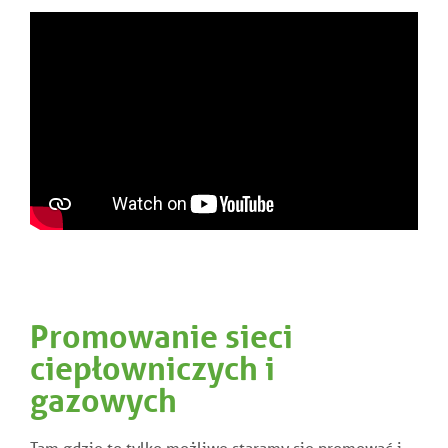
Promowanie sieci
ciepłowniczych i
gazowych
Tam gdzie to tylko możliwe staramy się promować i