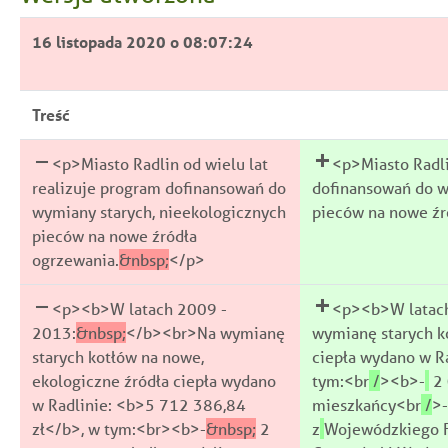
16 listopada 2020 o 08:07:24
Treść
<p>Miasto Radlin od wielu lat
<p>Miasto Radli
realizuje program dofinansowań do
dofinansowań do w
wymiany starych, nieekologicznych
pieców na nowe źr
pieców na nowe źródła
ogrzewania.
&nbsp;
</p>
<p><b>W latach 2009 -
<p><b>W latach
2013:
&nbsp;
</b><br>Na wymianę
wymianę starych k
starych kotłów na nowe,
ciepła wydano w R
ekologiczne źródła ciepła wydano
tym:<br
/
><b>-
2 
w Radlinie: <b>5 712 386,84
mieszkańcy<br
/
>
zł</b>, w tym:<br><b>-
&nbsp;
2
z
Wojewódzkiego F