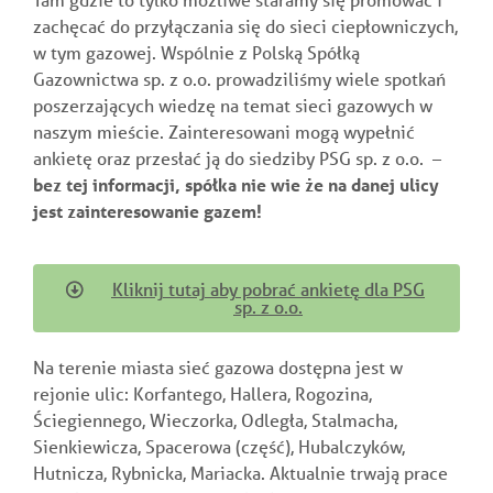
zachęcać do przyłączania się do sieci ciepłowniczych,
w tym gazowej. Wspólnie z Polską Spółką
Gazownictwa sp. z o.o. prowadziliśmy wiele spotkań
poszerzających wiedzę na temat sieci gazowych w
naszym mieście. Zainteresowani mogą wypełnić
ankietę oraz przesłać ją do siedziby PSG sp. z o.o. –
bez tej informacji, spółka nie wie że na danej ulicy
jest zainteresowanie gazem!
Kliknij tutaj aby pobrać ankietę dla PSG
sp. z o.o.
Na terenie miasta sieć gazowa dostępna jest w
rejonie ulic: Korfantego, Hallera, Rogozina,
Ściegiennego, Wieczorka, Odległa, Stalmacha,
Sienkiewicza, Spacerowa (część), Hubalczyków,
Hutnicza, Rybnicka, Mariacka. Aktualnie trwają prace