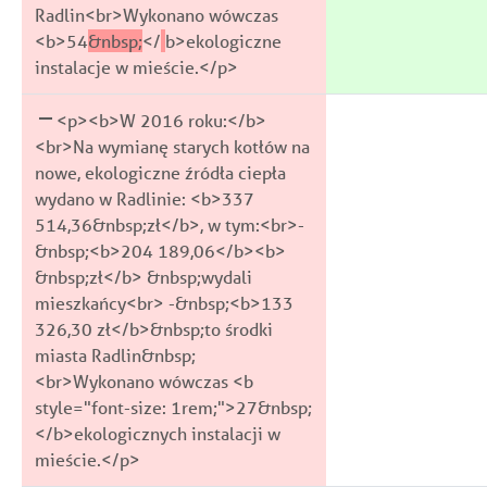
Radlin<br>Wykonano wówczas
<b>54
&nbsp;
</
b>ekologiczne
instalacje w mieście.</p>
<p><b>W 2016 roku:</b>
<br>Na wymianę starych kotłów na
nowe, ekologiczne źródła ciepła
wydano w Radlinie: <b>337
514,36&nbsp;zł</b>, w tym:<br>-
&nbsp;<b>204 189,06</b><b>
&nbsp;zł</b> &nbsp;wydali
mieszkańcy<br> -&nbsp;<b>133
326,30 zł</b>&nbsp;to środki
miasta Radlin&nbsp;
<br>Wykonano wówczas <b
style="font-size: 1rem;">27&nbsp;
</b>ekologicznych instalacji w
mieście.</p>