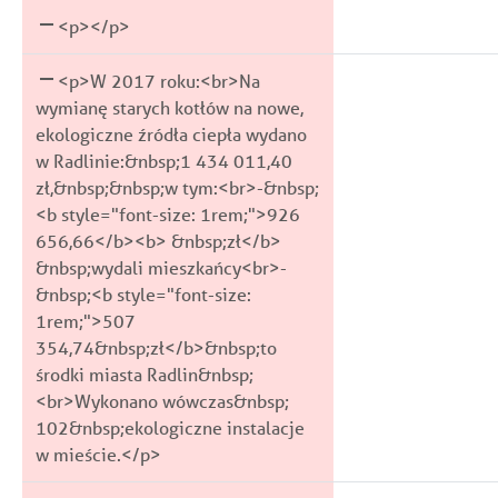
<p></p>
<p>W 2017 roku:<br>Na
wymianę starych kotłów na nowe,
ekologiczne źródła ciepła wydano
w Radlinie:&nbsp;1 434 011,40
zł,&nbsp;&nbsp;w tym:<br>-&nbsp;
<b style="font-size: 1rem;">926
656,66</b><b> &nbsp;zł</b>
&nbsp;wydali mieszkańcy<br>-
&nbsp;<b style="font-size:
1rem;">507
354,74&nbsp;zł</b>&nbsp;to
środki miasta Radlin&nbsp;
<br>Wykonano wówczas&nbsp;
102&nbsp;ekologiczne instalacje
w mieście.</p>