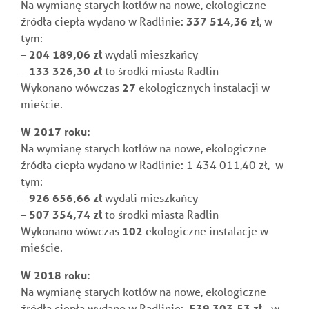
Na wymianę starych kotłów na nowe, ekologiczne
źródła ciepła wydano w Radlinie:
337 514,36 zł
, w
tym:
–
204 189,06
zł
wydali mieszkańcy
–
133 326,30 zł
to środki miasta Radlin
Wykonano wówczas
27
ekologicznych instalacji w
mieście.
W 2017 roku:
Na wymianę starych kotłów na nowe, ekologiczne
źródła ciepła wydano w Radlinie:
1 434 011,40 zł,
w
tym:
–
926 656,66
zł
wydali mieszkańcy
–
507 354,74 zł
to środki miasta Radlin
Wykonano wówczas
102
ekologiczne instalacje w
mieście.
W 2018 roku:
Na wymianę starych kotłów na nowe, ekologiczne
źródła ciepła wydano w Radlinie:
539 303,53
zł,
w