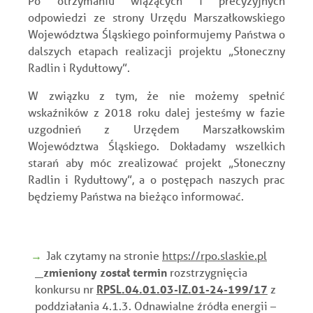
Po otrzymaniu wiążących i precyzyjnych
odpowiedzi ze strony Urzędu Marszałkowskiego
Województwa Śląskiego poinformujemy Państwa o
dalszych etapach realizacji projektu „Słoneczny
Radlin i Rydułtowy”.
W związku z tym, że nie możemy spełnić
wskaźników z 2018 roku dalej jesteśmy w fazie
uzgodnień z Urzędem Marszałkowskim
Województwa Śląskiego. Dokładamy wszelkich
starań aby móc zrealizować projekt „Słoneczny
Radlin i Rydułtowy”, a o postępach naszych prac
będziemy Państwa na bieżąco informować.
Jak czytamy na stronie
https://rpo.slaskie.pl
zmieniony został termin
rozstrzygnięcia
konkursu nr
RPSL.04.01.03-IZ.01-24-199/17
z
poddziałania 4.1.3. Odnawialne źródła energii –