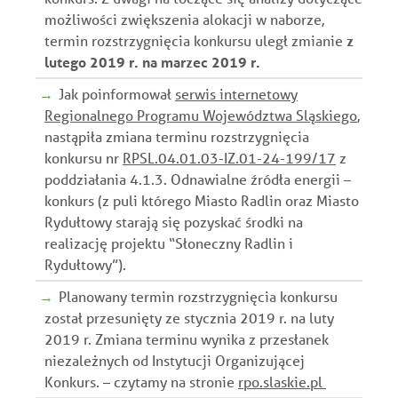
możliwości zwiększenia alokacji w naborze,
termin rozstrzygnięcia konkursu uległ zmianie
z
lutego 2019 r. na marzec 2019 r.
Jak poinformował
serwis internetowy
Regionalnego Programu Województwa Sląskiego
,
nastąpiła zmiana terminu rozstrzygnięcia
konkursu nr
RPSL.04.01.03-IZ.01-24-199/17
z
poddziałania 4.1.3. Odnawialne źródła energii –
konkurs (z puli którego Miasto Radlin oraz Miasto
Rydułtowy starają się pozyskać środki na
realizację projektu “Słoneczny Radlin i
Rydułtowy”).
Planowany termin rozstrzygnięcia konkursu
został przesunięty ze stycznia 2019 r. na luty
2019 r. Zmiana terminu wynika z przesłanek
niezależnych od Instytucji Organizującej
Konkurs.
– czytamy na stronie
rpo.slaskie.pl