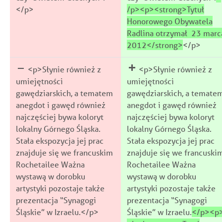
</p>
/p><p><strong>Tytuł
Honorowego Obywatela
Radlina otrzymał 23 marc
2012</strong>
</p>
<p>Słynie również z
<p>Słynie również z
umiejętności
umiejętności
gawędziarskich, a tematem
gawędziarskich, a temate
anegdot i gawęd również
anegdot i gawęd również
najczęściej bywa koloryt
najczęściej bywa koloryt
lokalny Górnego Śląska.
lokalny Górnego Śląska.
Stała ekspozycja jej prac
Stała ekspozycja jej prac
znajduje się we francuskim
znajduje się we francuski
Rochetailee Ważna
Rochetailee Ważna
wystawą w dorobku
wystawą w dorobku
artystyki pozostaje także
artystyki pozostaje także
prezentacja “Synagogi
prezentacja “Synagogi
Śląskie” w Izraelu.</p>
Śląskie” w Izraelu.
</p><p