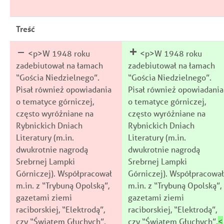
Treść
<p>W 1948 roku
<p>W 1948 roku
zadebiutował na łamach
zadebiutował na łamach
“Gościa Niedzielnego”.
“Gościa Niedzielnego”.
Pisał również opowiadania
Pisał również opowiadania
o tematyce górniczej,
o tematyce górniczej,
często wyróżniane na
często wyróżniane na
Rybnickich Dniach
Rybnickich Dniach
Literatury (m.in.
Literatury (m.in.
dwukrotnie nagrodą
dwukrotnie nagrodą
Srebrnej Lampki
Srebrnej Lampki
Górniczej). Współpracował
Górniczej). Współpracował
m.in. z “Trybuną Opolską”,
m.in. z “Trybuną Opolską”,
gazetami ziemi
gazetami ziemi
raciborskiej, “Elektrodą”,
raciborskiej, “Elektrodą”,
czy “Światem Głuchych”.
czy “Światem Głuchych”.
<