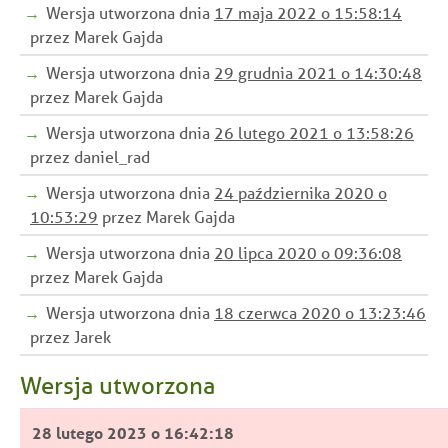
Wersja utworzona dnia
17 maja 2022 o 15:58:14
Szczegółowe zasady przetwarzania danych przedstaw
otrzymanych wiadomościach e-mail. Szczegółowe za
stronie.
przetwarzania danych przedstawiono na stronie
przez Marek Gajda
Wersja utworzona dnia
29 grudnia 2021 o 14:30:48
przez Marek Gajda
Polityka Prywatności
Polityka Prywatności
Wersja utworzona dnia
26 lutego 2021 o 13:58:26
przez daniel_rad
Wersja utworzona dnia
24 października 2020 o
10:53:29
przez Marek Gajda
Wersja utworzona dnia
20 lipca 2020 o 09:36:08
przez Marek Gajda
Wersja utworzona dnia
18 czerwca 2020 o 13:23:46
przez Jarek
Wersja utworzona
28 lutego 2023 o 16:42:18