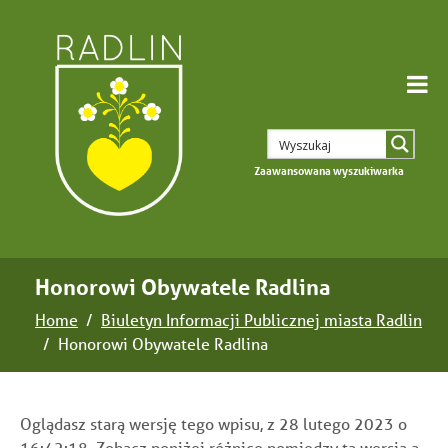
Zaawansowana wyszukiwarka
Honorowi Obywatele Radlina
Home
Biuletyn Informacji Publicznej miasta Radlin
Honorowi Obywatele Radlina
Oglądasz starą wersję tego wpisu, z 28 lutego 2023 o
16:42:18.
Zobacz poniżej różnice
pomiędzy tą wersją a