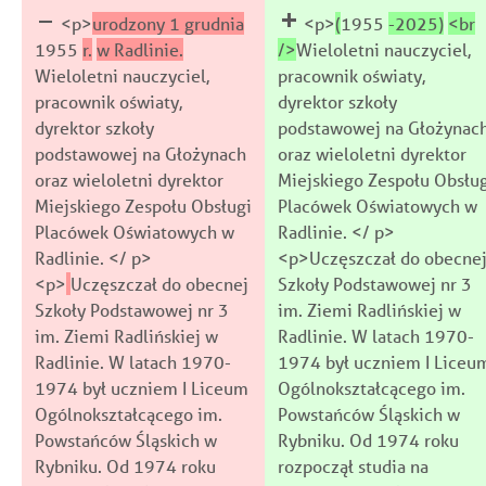
<p>
urodzony 1 grudnia
<p>
(
1955
-2025)
<br
1955
r.
w Radlinie.
/>
Wieloletni nauczyciel,
Wieloletni nauczyciel,
pracownik oświaty,
pracownik oświaty,
dyrektor szkoły
dyrektor szkoły
podstawowej na Głożynac
podstawowej na Głożynach
oraz wieloletni dyrektor
oraz wieloletni dyrektor
Miejskiego Zespołu Obsłu
Miejskiego Zespołu Obsługi
Placówek Oświatowych w
Placówek Oświatowych w
Radlinie. </ p>
Radlinie. </ p>
<p>Uczęszczał do obecne
<p>
Uczęszczał do obecnej
Szkoły Podstawowej nr 3
Szkoły Podstawowej nr 3
im. Ziemi Radlińskiej w
im. Ziemi Radlińskiej w
Radlinie. W latach 1970-
Radlinie. W latach 1970-
1974 był uczniem I Liceu
1974 był uczniem I Liceum
Ogólnokształcącego im.
Ogólnokształcącego im.
Powstańców Śląskich w
Powstańców Śląskich w
Rybniku. Od 1974 roku
Rybniku. Od 1974 roku
rozpoczął studia na