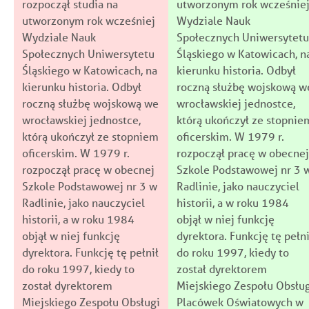
rozpoczął studia na
utworzonym rok wcześnie
utworzonym rok wcześniej
Wydziale Nauk
Wydziale Nauk
Społecznych Uniwersytetu
Społecznych Uniwersytetu
Śląskiego w Katowicach, n
Śląskiego w Katowicach, na
kierunku historia. Odbył
kierunku historia. Odbył
roczną służbę wojskową w
roczną służbę wojskową we
wrocławskiej jednostce,
wrocławskiej jednostce,
którą ukończył ze stopnie
którą ukończył ze stopniem
oficerskim. W 1979 r.
oficerskim. W 1979 r.
rozpoczął pracę w obecnej
rozpoczął pracę w obecnej
Szkole Podstawowej nr 3 
Szkole Podstawowej nr 3 w
Radlinie, jako nauczyciel
Radlinie, jako nauczyciel
historii, a w roku 1984
historii, a w roku 1984
objął w niej funkcję
objął w niej funkcję
dyrektora. Funkcję tę pełni
dyrektora. Funkcję tę pełnił
do roku 1997, kiedy to
do roku 1997, kiedy to
został dyrektorem
został dyrektorem
Miejskiego Zespołu Obsłu
Miejskiego Zespołu Obsługi
Placówek Oświatowych w