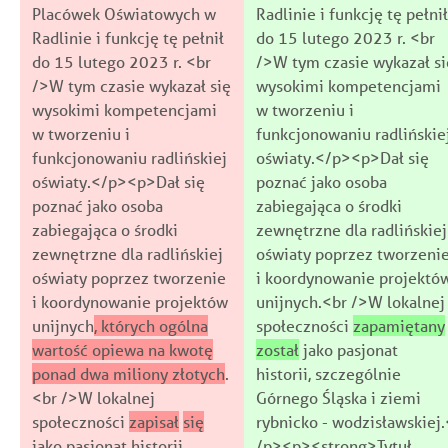
Placówek Oświatowych w
Radlinie i funkcję tę pełnił
Radlinie i funkcję tę pełnił
do 15 lutego 2023 r. <br
do 15 lutego 2023 r. <br
/>W tym czasie wykazał si
/>W tym czasie wykazał się
wysokimi kompetencjami
wysokimi kompetencjami
w tworzeniu i
w tworzeniu i
funkcjonowaniu radlińskie
funkcjonowaniu radlińskiej
oświaty.</p><p>Dał się
oświaty.</p><p>Dał się
poznać jako osoba
poznać jako osoba
zabiegająca o środki
zabiegająca o środki
zewnętrzne dla radlińskiej
zewnętrzne dla radlińskiej
oświaty poprzez tworzeni
oświaty poprzez tworzenie
i koordynowanie projektó
i koordynowanie projektów
unijnych.<br />W lokalnej
unijnych
, których ogólna
społeczności
zapamiętany
wartość opiewa na kwotę
został
jako pasjonat
ponad dwa miliony złotych
.
historii, szczególnie
<br />W lokalnej
Górnego Śląska i ziemi
społeczności
zapisał
się
rybnicko - wodzisławskiej.
jako pasjonat historii,
/p><p><strong>Tytuł