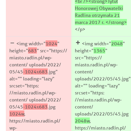
<br /><strong>Tytuł
Honorowej Obywatelki
Radlina otrzymała 21
marca 2017 r. </strong>
</p>
<img width="
1024
"
<img width="
2048
"
height="
683
" src="https://
height="
1365
"
miasto.radlin.pl/wp-
src="https://
content/ uploads/2022/
miasto.radlin.pl/wp-
05/45
-1024x683
.jpg"
content/
alt="" loading="lazy"
uploads/2022/05/45.jpg"
srcset="https:
alt="" loading="lazy"
//miasto.radlin.pl/wp-
srcset="https:
content/ uploads/2022/
//miasto.radlin.pl/wp-
05/45
-1024x683
.jpg
content/
1024w
,
uploads/2022/05/45.jpg
https://miasto.radlin.pl/
2048w
,
wp-
https://miasto.radlin.pl/