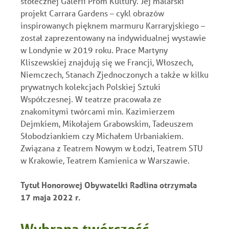
stołecznej Galerii Prom Kultury. Jej malarski
projekt Carrara Gardens – cykl obrazów
inspirowanych pięknem marmuru Karraryjskiego –
został zaprezentowany na indywidualnej wystawie
w Londynie w 2019 roku. Prace Martyny
Kliszewskiej znajdują się we Francji, Włoszech,
Niemczech, Stanach Zjednoczonych a także w kilku
prywatnych kolekcjach Polskiej Sztuki
Współczesnej. W teatrze pracowała ze
znakomitymi twórcami min. Kazimierzem
Dejmkiem, Mikołajem Grabowskim, Tadeuszem
Słobodziankiem czy Michałem Urbaniakiem.
Związana z Teatrem Nowym w Łodzi, Teatrem STU
w Krakowie, Teatrem Kamienica w Warszawie.
Tytuł Honorowej Obywatelki Radlina otrzymała
17 maja 2022 r.
Wybrana twórczość