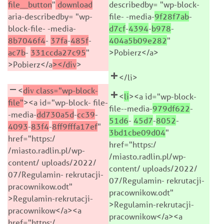
file__button
"
download
describedby= "wp-block-
aria-describedby= "wp-
file- -media-
9f28f7ab
-
block-file- -media-
d7cf
-
4394
-
b978
-
8b7046f4
-
37fa
-
485f
-
404a5b09e282
"
ac7b
-
331ccda27c95
"
>Pobierz</a>
>Pobierz</a
></div
>
</li>
<
div class="wp-block-
<
li
><a id="wp-block-
file"
><a id="wp-block- file-
file--media-
979df622
-
-media-
dd730a5d
-
cc39
-
51d6
-
45d7
-
8052
-
4093
-
83f4
-
8ff9fffa17ef
"
3bd1cbe09d04
"
href="https:/
href="https:/
/miasto.radlin.pl/wp-
/miasto.radlin.pl/wp-
content/ uploads/2022/
content/ uploads/2022/
07/Regulamin- rekrutacji-
07/Regulamin- rekrutacji-
pracownikow.odt"
pracownikow.odt"
>Regulamin-rekrutacji-
>Regulamin-rekrutacji-
pracownikow</a><a
pracownikow</a><a
href="https:/