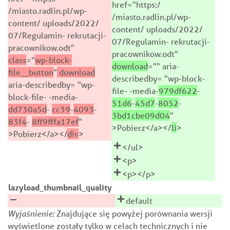
href="https:/
/miasto.radlin.pl/wp-
/miasto.radlin.pl/wp-
content/ uploads/2022/
content/ uploads/2022/
07/Regulamin- rekrutacji-
07/Regulamin- rekrutacji-
pracownikow.odt"
pracownikow.odt"
class
="
wp-block-
download
="" aria-
file__button
"
download
describedby= "wp-block-
aria-describedby= "wp-
file- -media-
979df622
-
block-file- -media-
51d6
-
45d7
-
8052
-
dd730a5d
-
cc39
-
4093
-
3bd1cbe09d04
"
83f4
-
8ff9fffa17ef
"
>Pobierz</a></
li
>
>Pobierz</a></
div
>
</ul>
<p>
<p></p>
lazyload_thumbnail_quality
default
Wyjaśnienie:
Znajdujące się powyżej porównania wersji
wyświetlone zostały tylko w celach technicznych i nie