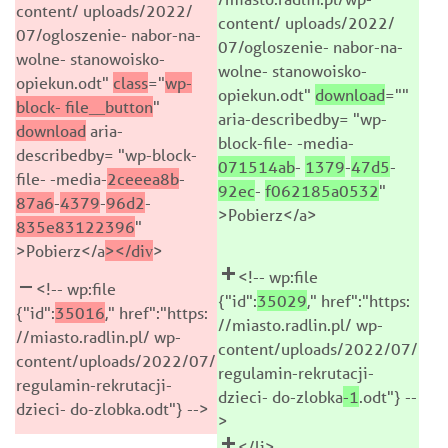
content/ uploads/2022/
content/ uploads/2022/
07/ogloszenie- nabor-na-
07/ogloszenie- nabor-na-
wolne- stanowoisko-
wolne- stanowoisko-
opiekun.odt"
class
="
wp-
opiekun.odt"
download
=""
block-
file__button
"
aria-describedby= "wp-
download
aria-
block-file- -media-
describedby= "wp-block-
071514ab
-
1379
-
47d5
-
file- -media-
2ceeea8b
-
92ec
-
f062185a0532
"
87a6
-
4379
-
96d2
-
>Pobierz</a>
835e83122396
"
>Pobierz</a
></div
>
<!-- wp:file
<!-- wp:file
{"id":
35029
," href":"https:
{"id":
35016
," href":"https:
//miasto.radlin.pl/ wp-
//miasto.radlin.pl/ wp-
content/uploads/2022/07/
content/uploads/2022/07/
regulamin-rekrutacji-
regulamin-rekrutacji-
dzieci- do-zlobka
-1
.odt"} --
dzieci- do-zlobka.odt"} -->
>
</li>