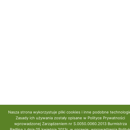
Nasza strona wykorzystuje pliki cookies i inne podobne technologi
Zasady ich używania zostały opisane w Polityce Prywatności
wprowadzonej Zarządzeniem nr S.0050.0060.2013 Burmistrza
Radlina z dnia 05 kwietnia 2013r. w sprawie: wprowadzenia Polityk