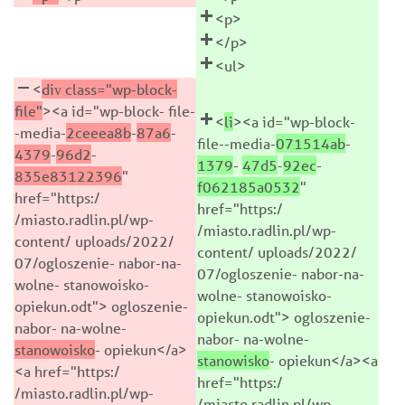
<p>
</p>
<ul>
<
div class="wp-block-
file"
><a id="wp-block- file-
<
li
><a id="wp-block-
-media-
2ceeea8b
-
87a6
-
file--media-
071514ab
-
4379
-
96d2
-
1379
-
47d5
-
92ec
-
835e83122396
"
f062185a0532
"
href="https:/
href="https:/
/miasto.radlin.pl/wp-
/miasto.radlin.pl/wp-
content/ uploads/2022/
content/ uploads/2022/
07/ogloszenie- nabor-na-
07/ogloszenie- nabor-na-
wolne- stanowoisko-
wolne- stanowoisko-
opiekun.odt"> ogloszenie-
opiekun.odt"> ogloszenie-
nabor- na-wolne-
nabor- na-wolne-
stanowoisko
- opiekun</a>
stanowisko
- opiekun</a><a
<a href="https:/
href="https:/
/miasto.radlin.pl/wp-
/miasto.radlin.pl/wp-