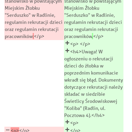
stanowisko w powstającym
stanowisko w powstającym
Miejskim Żłobku
Miejskim Żłobku
"Serduszko" w Radlinie,
"Serduszko" w Radlinie,
regulamin rekrutacji dzieci
regulamin rekrutacji dzieci
oraz regulamin rekrutacji
oraz regulamin rekrutacji
pracowników
:
</p>
pracowników
.
</p>
<p> </p>
<h4>Uwaga! W
ogłoszeniu o rekrutacji
dzieci do żłobka w
poprzednim komunikacie
wkradł się błąd. Dokumenty
dotyczące rekrutacji należy
składać w siedzibie
Świetlicy Środowiskowej
"Koliba" (Radlin, ul.
Pocztowa 4).</h4>
<p>
<p>
</p>
</p>