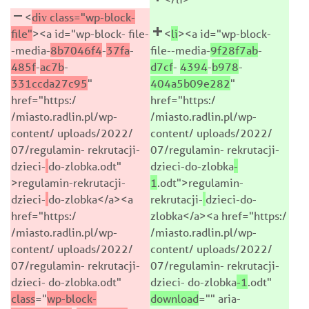
<
div class="wp-block-
file"
><a id="wp-block- file-
<
li
><a id="wp-block-
-media-
8b7046f4
-
37fa
-
file--media-
9f28f7ab
-
485f
-
ac7b
-
d7cf
-
4394
-
b978
-
331ccda27c95
"
404a5b09e282
"
href="https:/
href="https:/
/miasto.radlin.pl/wp-
/miasto.radlin.pl/wp-
content/ uploads/2022/
content/ uploads/2022/
07/regulamin- rekrutacji-
07/regulamin- rekrutacji-
dzieci-
do-zlobka.odt"
dzieci-do-zlobka
-
>regulamin-rekrutacji-
1
.odt">regulamin-
dzieci-
do-zlobka</a><a
rekrutacji-
dzieci-do-
href="https:/
zlobka</a><a href="https:/
/miasto.radlin.pl/wp-
/miasto.radlin.pl/wp-
content/ uploads/2022/
content/ uploads/2022/
07/regulamin- rekrutacji-
07/regulamin- rekrutacji-
dzieci- do-zlobka.odt"
dzieci- do-zlobka
-1
.odt"
class
="
wp-block-
download
="" aria-