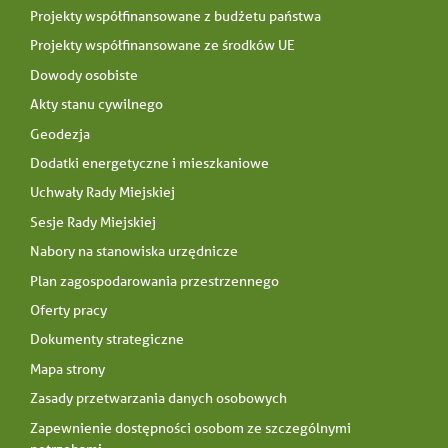
oświadczenia złożonego tą samą drogą. Szczegółowe
stosowny link znajdujący się w otrzymanych
Projekty współfinansowane z budżetu państwa
zasady przetwarzania danych przedstawiono na
wiadomościach e-mail. Szczegółowe zasady
stronie.
przetwarzania danych przedstawiono na stronie
Projekty współfinansowane ze środków UE
Dowody osobiste
Polityka Prywatności
Polityka Prywatności
Akty stanu cywilnego
Geodezja
Dodatki energetyczne i mieszkaniowe
Uchwały Rady Miejskiej
Sesje Rady Miejskiej
Nabory na stanowiska urzędnicze
Plan zagospodarowania przestrzennego
Oferty pracy
Dokumenty strategiczne
Mapa strony
Zasady przetwarzania danych osobowych
Zapewnienie dostępności osobom ze szczególnymi