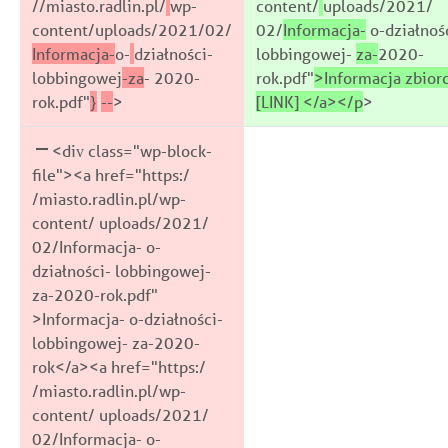
//miasto.radlin.pl/
wp-
content/
uploads/2021/
content/uploads/2021/02/
02/
Informacja-
o-działnoś
Informacja-
o-
działności-
lobbingowej-
za-
2020-
lobbingowej
-za
- 2020-
rok.pdf"
>Informacja zbior
rok.pdf"
}
-
-
>
[LINK]
</a></p
>
<div class="wp-block-
file"><a href="https:/
/miasto.radlin.pl/wp-
content/ uploads/2021/
02/Informacja- o-
działności- lobbingowej-
za-2020-rok.pdf"
>Informacja- o-działności-
lobbingowej- za-2020-
rok</a><a href="https:/
/miasto.radlin.pl/wp-
content/ uploads/2021/
02/Informacja- o-