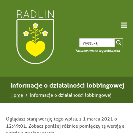
Zaawansowana wyszukiwarka
Informacje o działalności lobbingowej
Home
Informacje o działalności lobbingowej
Oglądasz starą wersję tego wpisu, z 1 marca 2021 o
12:49:01.
Zobacz poniżej różnice
pomiędzy tą wersją a
wersją
aktualna wersja
.