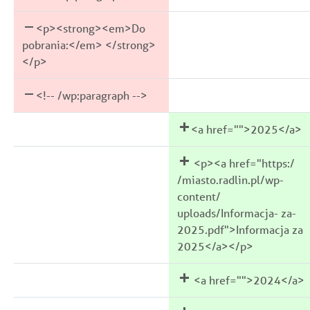
<p><strong><em>Do
pobrania:</em> </strong>
</p>
<!-- /wp:paragraph -->
<a href="">2025</a>
<p><a href="https:/
/miasto.radlin.pl/wp-
content/
uploads/Informacja- za-
2025.pdf">Informacja za
2025</a></p>
<a href="">2024</a>