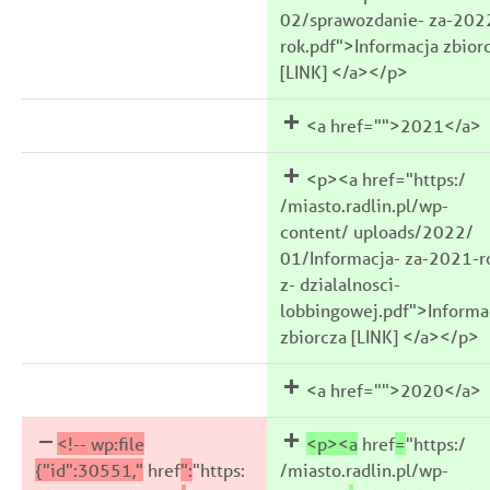
02/sprawozdanie- za-202
rok.pdf">Informacja zbior
[LINK] </a></p>
<a href="">2021</a>
<p><a href="https:/
/miasto.radlin.pl/wp-
content/ uploads/2022/
01/Informacja- za-2021-r
z- dzialalnosci-
lobbingowej.pdf">Informa
zbiorcza [LINK] </a></p>
<a href="">2020</a>
<!--
wp:file
<p>
<a
href
=
"https:/
{"id":30551,"
href
":
"https:
/miasto.radlin.pl/wp-