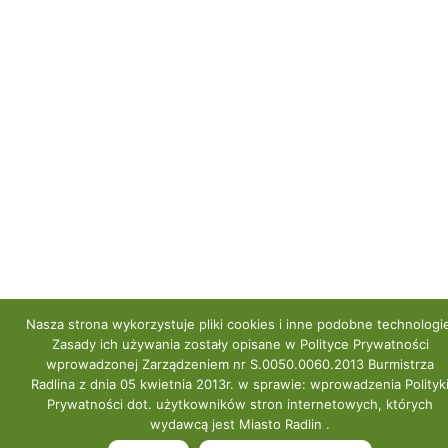
Nasza strona wykorzystuje pliki cookies i inne podobne technologi
Zasady ich używania zostały opisane w Polityce Prywatności
wprowadzonej Zarządzeniem nr S.0050.0060.2013 Burmistrza
Radlina z dnia 05 kwietnia 2013r. w sprawie: wprowadzenia Polityk
Prywatności dot. użytkowników stron internetowych, których
wydawcą jest Miasto Radlin .