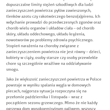
dopuszczalne limity stężeń szkodliwych dla ludzi
zanieczyszczeń powietrza: pyłów zawieszonych,
tlenków azotu czy rakotwórczego benzo(a)pirenu. Ich
wdychanie prowadzi do przedwczesnych zgonów oraz
chorób wielu organów i układów ciała – od chorób
skóry, układu oddechowego, układu krążenia,
nowotworów po problemy zdrowia psychicznego.
Stopień narażenia na choroby związane z
zanieczyszczeniem powietrza nie jest równy – dzieci,
kobiety w ciąży, osoby starsze czy osoby przewlekle
chore są szczególnie wrażliwe na oddziaływanie
smogu.
Jako że większość zanieczyszczeń powietrza w Polsce
powstaje w wyniku spalania węgla w domowych
piecach, najgorsza sytuacja rozpoczyna się na
przełomie października i listopada – wraz z
początkiem sezonu grzewczego. Mimo że nie każdy
ogrzewa dom wysokoemisyjnym paliwem, wszyscy