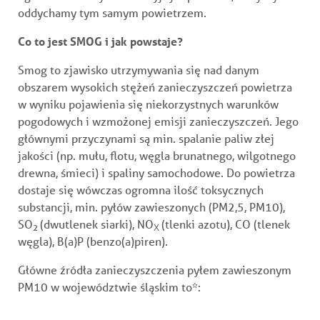
oddychamy tym samym powietrzem.
Co to jest SMOG i jak powstaje?
Smog to zjawisko utrzymywania się nad danym
obszarem wysokich stężeń zanieczyszczeń powietrza
w wyniku pojawienia się niekorzystnych warunków
pogodowych i wzmożonej emisji zanieczyszczeń. Jego
głównymi przyczynami są min. spalanie paliw złej
jakości (np. mułu, flotu, węgla brunatnego, wilgotnego
drewna, śmieci) i spaliny samochodowe. Do powietrza
dostaje się wówczas ogromna ilość toksycznych
substancji, min. pyłów zawieszonych (PM2,5, PM10),
SO
(dwutlenek siarki), NO
(tlenki azotu), CO (tlenek
2
X
węgla), B(a)P (benzo(a)piren).
Główne źródła zanieczyszczenia pyłem zawieszonym
PM10 w województwie śląskim to*: