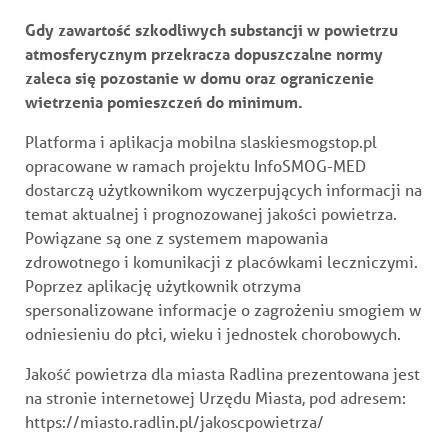
Gdy zawartość szkodliwych substancji w powietrzu
atmosferycznym przekracza dopuszczalne normy
zaleca się pozostanie w domu oraz ograniczenie
wietrzenia pomieszczeń do minimum.
Platforma i aplikacja mobilna slaskiesmogstop.pl
opracowane w ramach projektu InfoSMOG-MED
dostarczą użytkownikom wyczerpujących informacji na
temat aktualnej i prognozowanej jakości powietrza.
Powiązane są one z systemem mapowania
zdrowotnego i komunikacji z placówkami leczniczymi.
Poprzez aplikację użytkownik otrzyma
spersonalizowane informacje o zagrożeniu smogiem w
Wyrażam zgodę na przetwarzanie podanych wyżej
Wyrażam zgodę na przetwarzanie mojego adresu e-
odniesieniu do płci, wieku i jednostek chorobowych.
moich danych osobowych przez Urząd Miasta Radlin
mail przez Urząd Miasta Radlin (z siedzibą przy ul.
(z siedzibą przy ul. Józefa Rymera 15, 44-310 Radlin),
Józefa Rymera 15, 44-310 Radlin), w celu dopisania
Jakość powietrza dla miasta Radlina prezentowana jest
w celach kontaktowych i wynikających z treści
do bazy subskrybentów newslettera i otrzymywania
formularza. Dane przetwarzane będą na podstawie
cyklicznych wiadomości e-mail dot. Miasta Radlin i
na stronie internetowej Urzędu Miasta, pod adresem:
art. 6 ust. 1 lit. a Rozporządzenia Parlamentu
działalności jego jednostek organizacyjnych. Dane
https://miasto.radlin.pl/jakoscpowietrza/
Europejskiego i Rady (UE) 2016/679 z dnia 27
przetwarzane będą na podstawie art. 6 ust. 1 lit. a
kwietnia 2016 r. w sprawie ochrony osób fizycznych
Rozporządzenia Parlamentu Europejskiego i Rady