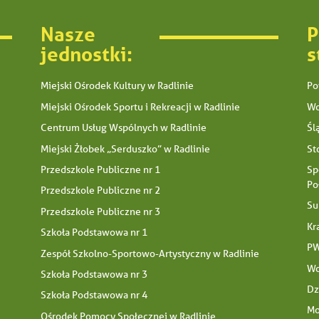
Nasze
P
jednostki:
s
Miejski Ośrodek Kultury w Radlinie
Po
Miejski Ośrodek Sportu i Rekreacji w Radlinie
Wo
Centrum Usług Wspólnych w Radlinie
Śl
Miejski Żłobek „Serduszko” w Radlinie
St
Przedszkole Publiczne nr 1
Sp
Po
Przedszkole Publiczne nr 2
Su
Przedszkole Publiczne nr 3
Kr
Szkoła Podstawowa nr 1
PW
Zespół Szkolno-Sportowo-Artystyczny w Radlinie
Wo
Szkoła Podstawowa nr 3
Dz
Szkoła Podstawowa nr 4
Mo
Ośrodek Pomocy Społecznej w Radlinie