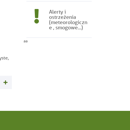
Alerty i
ostrzeżenia
(meteorologiczn
e , smogowe...)
aa
yste,