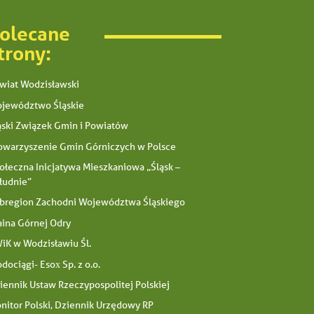
olecane
trony:
wiat Wodzisławski
jewództwo Śląskie
ąski Związek Gmin i Powiatów
owarzyszenie Gmin Górniczych w Polsce
ołeczna Inicjatywa Mieszkaniowa „Śląsk –
łudnie”
bregion Zachodni Województwa Śląskiego
aina Górnej Odry
iK w Wodzisławiu Śl.
dociągi- Esox Sp. z o.o.
iennik Ustaw Rzeczypospolitej Polskiej
nitor Polski, Dziennik Urzędowy RP