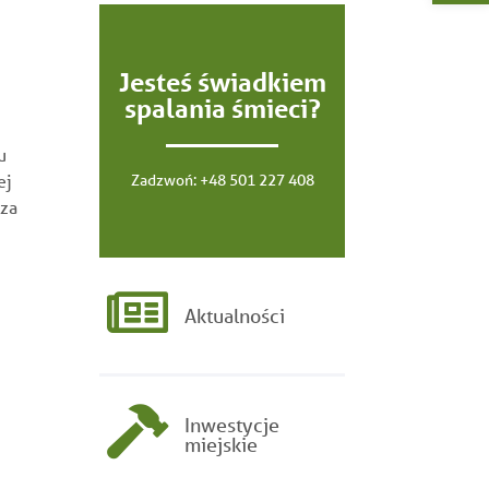
Jesteś świadkiem
spalania śmieci?
u
ej
Zadzwoń:
+48 501 227 408
cza
Aktualności
Inwestycje
miejskie