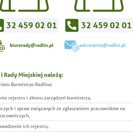
32 459 02 01
32 459 02 01
biurorady@radlin.pl
sekretariat@radlin.pl
i Rady Miejskiej należą:
iatu Burmistrza Radlina:
e rejestru i zbioru zarządzeń burmistrza,
iczych i spraw związanych ze zgłaszaniem pracowników na
pracowniczych,
adzenie ich rejestru,