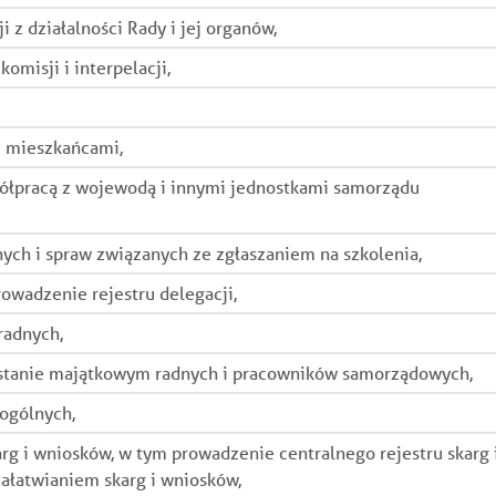
przetwarzane będą przez okres niezbędny do osiągnięcia
takich danych oraz uchylenia dyrektywy 95/46/WE. Dane
z działalności Rady i jej organów,
celu przetwarzania oraz terminów wynikających z przepisów
osobowe przetwarzane będą przez czas nieokreślony, do
prawa. Zgoda może zostać wycofana w dowolnym momencie
momentu wycofania zgody. Zgodę można wycofać w każdym
omisji i interpelacji,
w formie oświadczenia złożonego tą samą drogą.
momencie, klikając stosowny link znajdujący się w
Szczegółowe zasady przetwarzania danych przedstawiono na
otrzymanych wiadomościach e-mail. Szczegółowe zasady
stronie.
przetwarzania danych przedstawiono na stronie
z mieszkańcami,
Polityka Prywatności
Polityka Prywatności
ółpracą z wojewodą i innymi jednostkami samorządu
ych i spraw związanych ze zgłaszaniem na szkolenia,
owadzenie rejestru delegacji,
radnych,
 stanie majątkowym radnych i pracowników samorządowych,
ogólnych,
rg i wniosków, w tym prowadzenie centralnego rejestru skarg 
łatwianiem skarg i wniosków,