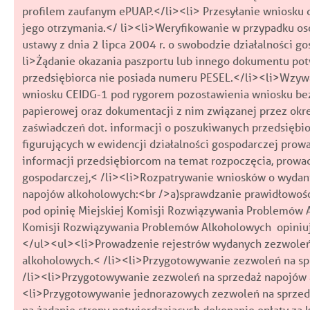
profilem zaufanym ePUAP.</li><li> Przesyłanie wniosku 
jego otrzymania.</ li><li>Weryfikowanie w przypadku osób
ustawy z dnia 2 lipca 2004 r. o swobodzie działalności 
li>Żądanie okazania paszportu lub innego dokumentu po
przedsiębiorca nie posiada numeru PESEL.</li><li>Wzyw
wniosku CEIDG-1 pod rygorem pozostawienia wniosku bez
papierowej oraz dokumentacji z nim związanej przez okr
zaświadczeń dot. informacji o poszukiwanych przedsiębi
figurujących w ewidencji działalności gospodarczej prow
informacji przedsiębiorcom na temat rozpoczęcia, prowad
gospodarczej,< /li><li>Rozpatrywanie wniosków o wydani
napojów alkoholowych:<br />a)sprawdzanie prawidłowośc
pod opinię Miejskiej Komisji Rozwiązywania Problemów A
Komisji Rozwiązywania Problemów Alkoholowych opiniują
</ul><ul><li>Prowadzenie rejestrów wydanych zezwoleń i
alkoholowych.< /li><li>Przygotowywanie zezwoleń na 
/li><li>Przygotowywanie zezwoleń na sprzedaż napojów
<li>Przygotowywanie jednorazowych zezwoleń na sprze
na żądanie strony potwierdzających dokonanie opłaty za 