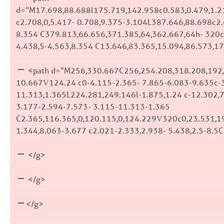
d="M17.698,88.688l175.719,142.958c0.583,0.479,1.21
c2.708,0,5.417- 0.708,9.375-3.104L387.646,88.698c2.
8.354 C379.813,66.656,371.385,64,362.667,64h- 320c-
4.438,5-4.563,8.354 C13.646,83.365,15.094,86.573,1
<path d="M256,330.667C256,254.208,318.208,192,3
10.667V124.24 c0-4.115-2.365- 7.865-6.083-9.635c-3
11.313,1.365L224.281,249.146l-1.875,1.24 c-12.302,
3.177-2.594-7.573- 3.115-11.313-1.365
C2.365,116.365,0,120.115,0,124.229V320c0,23.531,1
1.344,8.063-3.677 c2.021-2.333,2.938- 5.438,2.5-8.
</g>
</g>
</g>