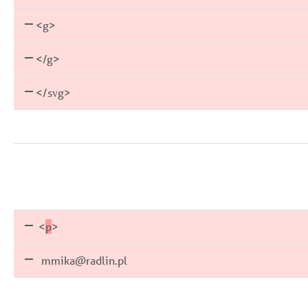
<g>
</g>
</svg>
<
p
>
mmika@radlin.pl