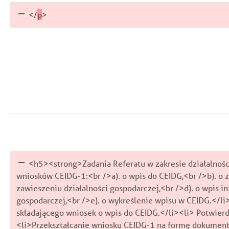
</
p
>
<h5><strong>Zadania Referatu w zakresie działalnoś
wniosków CEIDG-1:<br />a). o wpis do CEIDG,<br />b). o z
zawieszeniu działalności gospodarczej,<br />d). o wpis 
gospodarczej,<br />e). o wykreślenie wpisu w CEIDG.</
składającego wniosek o wpis do CEIDG.</li><li> Potwier
<li>Przekształcanie wniosku CEIDG-1 na formę dokumen