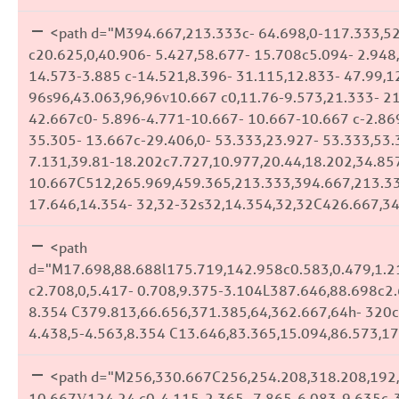
<path d="M394.667,213.333c- 64.698,0-117.333,5
c20.625,0,40.906- 5.427,58.677- 15.708c5.094- 2.948
14.573-3.885 c-14.521,8.396- 31.115,12.833- 47.99,1
96s96,43.063,96,96v10.667 c0,11.76-9.573,21.333- 21
42.667c0- 5.896-4.771-10.667- 10.667-10.667 c-2.869
35.305- 13.667c-29.406,0- 53.333,23.927- 53.333,53
7.131,39.81-18.202c7.727,10.977,20.44,18.202,34.85
10.667C512,265.969,459.365,213.333,394.667,213.33
17.646,14.354- 32,32-32s32,14.354,32,32C426.667,3
<path
d="M17.698,88.688l175.719,142.958c0.583,0.479,1.21
c2.708,0,5.417- 0.708,9.375-3.104L387.646,88.698c2.
8.354 C379.813,66.656,371.385,64,362.667,64h- 320c-
4.438,5-4.563,8.354 C13.646,83.365,15.094,86.573,1
<path d="M256,330.667C256,254.208,318.208,192,3
10.667V124.24 c0-4.115-2.365- 7.865-6.083-9.635c-3