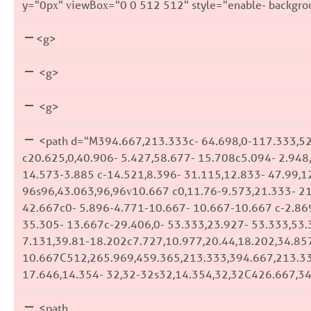
y="0px" viewBox="0 0 512 512" style="enable- backgro
<g>
<g>
<g>
<path d="M394.667,213.333c- 64.698,0-117.333,5
c20.625,0,40.906- 5.427,58.677- 15.708c5.094- 2.948
14.573-3.885 c-14.521,8.396- 31.115,12.833- 47.99,1
96s96,43.063,96,96v10.667 c0,11.76-9.573,21.333- 21
42.667c0- 5.896-4.771-10.667- 10.667-10.667 c-2.869
35.305- 13.667c-29.406,0- 53.333,23.927- 53.333,53
7.131,39.81-18.202c7.727,10.977,20.44,18.202,34.85
10.667C512,265.969,459.365,213.333,394.667,213.33
17.646,14.354- 32,32-32s32,14.354,32,32C426.667,3
<path