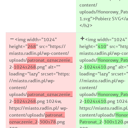
content/
uploads/Honorowy_Pat
1.svg">Pobierz SVG</
</h2>
<img width="1024"
<img width="1024"
height="
268
" src="https://
height="
410
" src="htt
miasto.radlin.pl/wp-content/
miasto.radlin.pl/wp-co
uploads/
patronat_oznaczenie_
uploads/
Honorowy_Pat
2-
1024x268
.png" alt=""
2-
1024x410
.png" alt=
loading="lazy" srcset="https:
loading="lazy" srcset="
//miasto.radlin.pl/wp-
//miasto.radlin.pl/wp-
content/
content/
uploads/
patronat_oznaczenie_
uploads/
Honorowy_Pat
2-
1024x268
.png 1024w,
2-
1024x410
.png 1024
https://miasto.radlin.pl/ wp-
https://miasto.radlin.p
content/uploads/
patronat_
content/uploads/
Hono
oznaczenie_2
-
300x78
.png
Patronat_2
-
300x120
.p