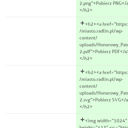
2.png">Pobierz PNG</
</h2>
<h2><a href="https:
/miasto.radlin.pl/wp-
content/
uploads/Honorowy_Pat
2.pdf">Pobierz PDF</a
</h2>
<h2><a href="https:
/miasto.radlin.pl/wp-
content/
uploads/Honorowy_Pat
2.svg">Pobierz SVG</
</h2>
<img width="1024"
height="413" src="http