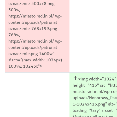
oznaczenie-300x78.png
300w,
https://miasto.radlin.pl/ wp-
content/uploads/patronat_
oznaczenie-768x199.png
768w,
https://miasto.radlin.pl/ wp-
content/uploads/patronat_
oznaczenie.png 1400w"
sizes="(max-width: 1024px)
100vw, 1024px">
<img width="1024"
height="413" src="http
miasto.radlin.pl/wp-co
uploads/Honorowy_Pat
1-1024x413.png" alt=
loading="lazy" srcset="
//miasto.radlin.pl/wp-