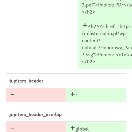
3.pdf">Pobierz PDF</a
</h2>
<h2><a href="https:
/miasto.radlin.pl/wp-
content/
uploads/Honorowy_Pat
3.svg">Pobierz SVG</
</h2>
jupiterx_header
1
jupiterx_header_overlap
global