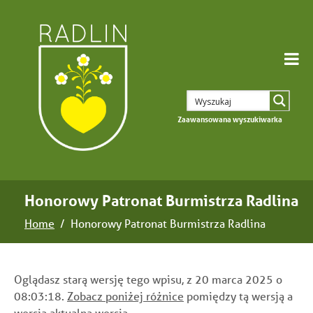
Zaawansowana wyszukiwarka
Honorowy Patronat Burmistrza Radlina
Home
Honorowy Patronat Burmistrza Radlina
Oglądasz starą wersję tego wpisu, z 20 marca 2025 o
08:03:18.
Zobacz poniżej różnice
pomiędzy tą wersją a
wersją
aktualna wersja
.