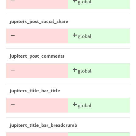
Szczegółowe zasady przetwarzania danych przedst
otrzymanych wiadomościach e-mail. Szczegółowe 
global
stronie.
przetwarzania danych przedstawiono na stronie
jupiterx_post_social_share
Polityka Prywatności
Polityka Prywatności
global
jupiterx_post_comments
global
jupiterx_title_bar_title
global
jupiterx_title_bar_breadcrumb