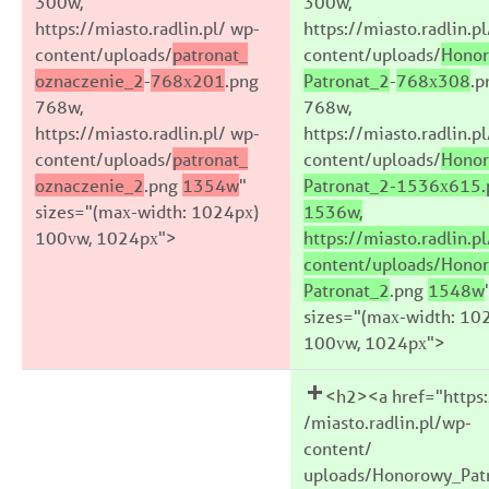
300w,
300w,
https://miasto.radlin.pl/ wp-
https://miasto.radlin.p
content/uploads/
patronat_
content/uploads/
Hono
oznaczenie_2
-
768x201
.png
Patronat_2
-
768x308
.p
768w,
768w,
https://miasto.radlin.pl/ wp-
https://miasto.radlin.p
content/uploads/
patronat_
content/uploads/
Hono
oznaczenie_2
.png
1354w
"
Patronat_2-1536x615.
sizes="(max-width: 1024px)
1536w,
100vw, 1024px">
https://miasto.radlin.p
content/uploads/Hono
Patronat_2
.png
1548w
sizes="(max-width: 10
100vw, 1024px">
<h2><a href="https:
/miasto.radlin.pl/wp-
content/
uploads/Honorowy_Pat