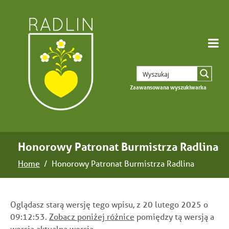
Zaawansowana wyszukiwarka
Honorowy Patronat Burmistrza Radlina
Home
Honorowy Patronat Burmistrza Radlina
Oglądasz starą wersję tego wpisu, z 20 lutego 2025 o
09:12:53.
Zobacz poniżej różnice
pomiędzy tą wersją a
wersją
aktualna wersja
.