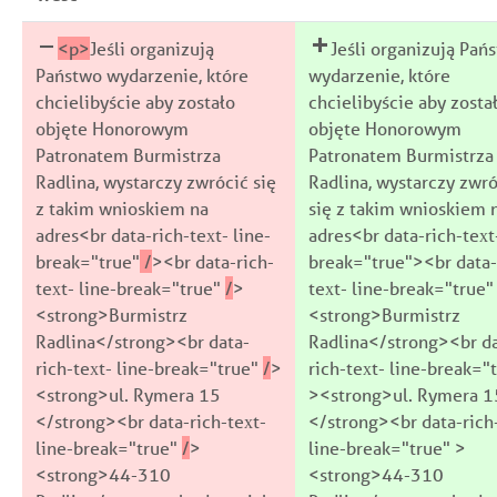
<p>
Jeśli organizują
Jeśli organizują Pań
Państwo wydarzenie, które
wydarzenie, które
chcielibyście aby zostało
chcielibyście aby zosta
objęte Honorowym
objęte Honorowym
Patronatem Burmistrza
Patronatem Burmistrza
Radlina, wystarczy zwrócić się
Radlina, wystarczy zwró
z takim wnioskiem na
się z takim wnioskiem 
adres<br data-rich-text- line-
adres<br data-rich-text-
break="true"
/
><br data-rich-
break="true"><br data-
text- line-break="true"
/
>
text- line-break="true"
<strong>Burmistrz
<strong>Burmistrz
Radlina</strong><br data-
Radlina</strong><br da
rich-text- line-break="true"
/
>
rich-text- line-break="
<strong>ul. Rymera 15
><strong>ul. Rymera 1
</strong><br data-rich-text-
</strong><br data-rich
line-break="true"
/
>
line-break="true" >
<strong>44-310
<strong>44-310