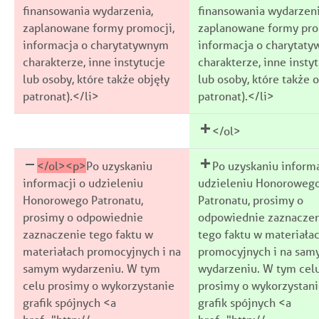
finansowania wydarzenia,
finansowania wydarzeni
zaplanowane formy promocji,
zaplanowane formy pro
informacja o charytatywnym
informacja o charytat
charakterze, inne instytucje
charakterze, inne insty
lub osoby, które także objęły
lub osoby, które także 
patronat).</li>
patronat).</li>
</ol>
</ol><p>
Po uzyskaniu
Po uzyskaniu informa
informacji o udzieleniu
udzieleniu Honoroweg
Honorowego Patronatu,
Patronatu, prosimy o
prosimy o odpowiednie
odpowiednie zaznacze
zaznaczenie tego faktu w
tego faktu w materiała
materiałach promocyjnych i na
promocyjnych i na sa
samym wydarzeniu. W tym
wydarzeniu. W tym cel
celu prosimy o wykorzystanie
prosimy o wykorzystan
grafik spójnych <a
grafik spójnych <a