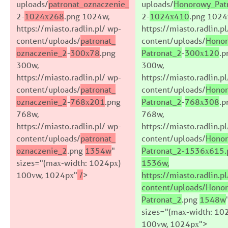
uploads/
patronat_oznaczenie_
uploads/
Honorowy_Pat
2-
1024x268
.png 1024w,
2-
1024x410
.png 1024
https://miasto.radlin.pl/ wp-
https://miasto.radlin.p
content/uploads/
patronat_
content/uploads/
Hono
oznaczenie_2
-
300x78
.png
Patronat_2
-
300x120
.p
300w,
300w,
https://miasto.radlin.pl/ wp-
https://miasto.radlin.p
content/uploads/
patronat_
content/uploads/
Hono
oznaczenie_2
-
768x201
.png
Patronat_2
-
768x308
.p
768w,
768w,
https://miasto.radlin.pl/ wp-
https://miasto.radlin.p
content/uploads/
patronat_
content/uploads/
Hono
oznaczenie_2
.png
1354w
"
Patronat_2-1536x615.
sizes="(max-width: 1024px)
1536w,
100vw, 1024px"
/
>
https://miasto.radlin.p
content/uploads/Hono
Patronat_2
.png
1548w
sizes="(max-width: 10
100vw, 1024px">