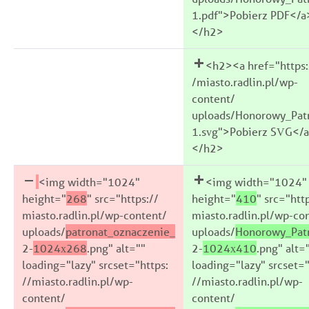
1.pdf">Pobierz PDF</a
</h2>
<h2><a href="https:
/miasto.radlin.pl/wp-
content/
uploads/Honorowy_Pat
1.svg">Pobierz SVG</
</h2>
<img width="1024"
<img width="1024"
height="
268
" src="https://
height="
410
" src="htt
miasto.radlin.pl/wp-content/
miasto.radlin.pl/wp-co
uploads/
patronat_oznaczenie_
uploads/
Honorowy_Pat
2-
1024x268
.png" alt=""
2-
1024x410
.png" alt=
loading="lazy" srcset="https:
loading="lazy" srcset="
//miasto.radlin.pl/wp-
//miasto.radlin.pl/wp-
content/
content/