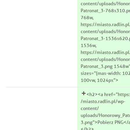
content/uploads/Hono
Patronat_3-768x310.p
768w,
https://miasto.radlin.p
content/uploads/Hono
Patronat_3-1536x620.
1536w,
https://miasto.radlin.p
content/uploads/Hono
Patronat_3.png 1548w
sizes="(max-width: 10
100vw, 1024px">
<h2><a href="https:
/miasto.radlin.pl/wp-
content/
uploads/Honorowy_Pat
3.png">Pobierz PNG</
</h2>