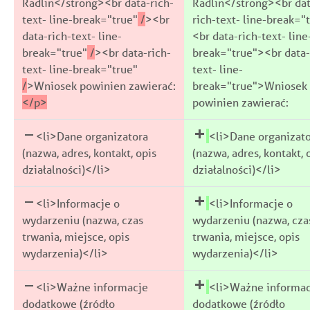
Radlin</strong><br data-rich-
Radlin</strong><br dat
text- line-break="true"
/
><br
rich-text- line-break="
data-rich-text- line-
<br data-rich-text- line
break="true"
/
><br data-rich-
break="true"><br data-
text- line-break="true"
text- line-
/
>Wniosek powinien zawierać:
break="true">Wniosek
</p>
powinien zawierać:
<li>Dane organizatora
<li>Dane organizat
(nazwa, adres, kontakt, opis
(nazwa, adres, kontakt, 
działalności)</li>
działalności)</li>
<li>Informacje o
<li>Informacje o
wydarzeniu (nazwa, czas
wydarzeniu (nazwa, cza
trwania, miejsce, opis
trwania, miejsce, opis
wydarzenia)</li>
wydarzenia)</li>
<li>Ważne informacje
<li>Ważne informac
dodatkowe (źródło
dodatkowe (źródło