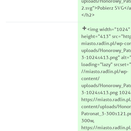
uploads/Honorowy_Pat
2.svg">Pobierz SVG</
</h2>
<img width="1024"
height="413" src="http
miasto.radlin.pl/wp-co
uploads/Honorowy_Pat
3-1024x413.png" alt=
loading="lazy" srcset="
//miasto.radlin.pl/wp-
content/
uploads/Honorowy_Pat
3-1024x413.png 1024
https://miasto.radlin.p
content/uploads/Hono
Patronat_3-300x121.p
300w,
https://miasto.radlin.p