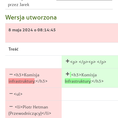
przez Jarek
Wersja utworzona
8 maja 2024 o 08:14:45
Treść
<p> </p><p> </p>
<h3>Komisja
<h3>Komisja
infrastruktury
:</h3>
Infrastruktury
:</h3>
<ul>
<li>Piotr Hetman
(Przewodniczący)</li>