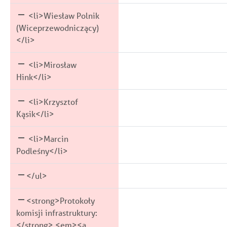
<li>Wiesław Polnik
(Wiceprzewodniczący)
</li>
<li>Mirosław
Hink</li>
<li>Krzysztof
Kąsik</li>
<li>Marcin
Podleśny</li>
</ul>
<strong>Protokoły
komisji infrastruktury:
</strong> <em><a