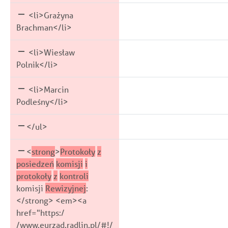
<li>Grażyna
Brachman</li>
<li>Wiesław
Polnik</li>
<li>Marcin
Podleśny</li>
</ul>
<
strong
>
Protokoły
z
posiedzeń
komisji
i
protokoły
z
kontroli
komisji
Rewizyjnej
:
</strong> <em><a
href="https:/
/www.eurzad.radlin.pl/#!/