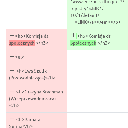
/www.eurzad.radlin.pl/#!/
rejestry/S.BIP.4/
10/1/default/
_">LINK</a></em></p>
<h3>Komisja ds.
<h3>Komisja ds.
społecznych
:</h3>
Społecznych
:</h3>
<ul>
<li>Ewa Szulik
(Przewodnicząca)</li>
<li>Grażyna Brachman
(Wiceprzewodnicząca)
</li>
<li>Barbara
Surma</li>