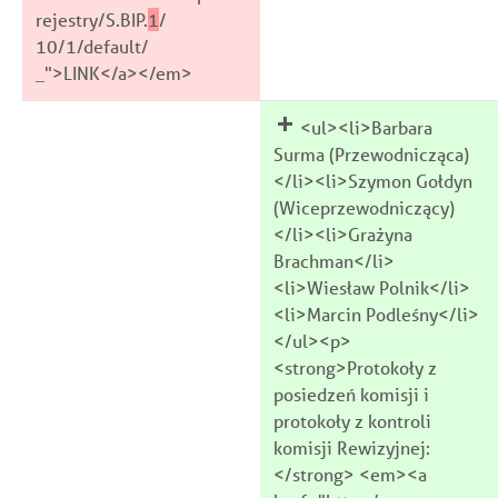
rejestry/S.BIP.
1
/
10/1/default/
_">LINK</a></em>
<ul><li>Barbara
Surma (Przewodnicząca)
</li><li>Szymon Gołdyn
(Wiceprzewodniczący)
</li><li>Grażyna
Brachman</li>
<li>Wiesław Polnik</li>
<li>Marcin Podleśny</li>
</ul><p>
<strong>Protokoły z
posiedzeń komisji i
protokoły z kontroli
komisji Rewizyjnej:
</strong> <em><a