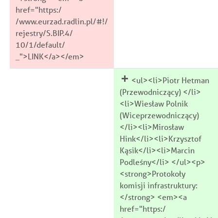
href="https:/
/www.eurzad.radlin.pl/#!/
rejestry/S.BIP.4/
10/1/default/
_">LINK</a></em>
<ul><li>Piotr Hetman
(Przewodniczący) </li>
<li>Wiesław Polnik
(Wiceprzewodniczący)
</li><li>Mirosław
Hink</li><li>Krzysztof
Kąsik</li><li>Marcin
Podleśny</li> </ul><p>
<strong>Protokoły
komisji infrastruktury:
</strong> <em><a
href="https:/