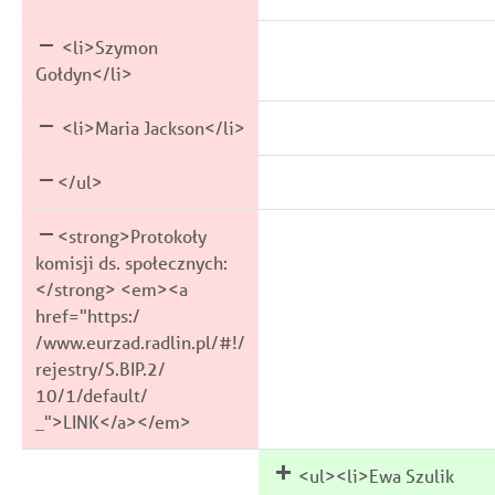
<li>Szymon
Gołdyn</li>
<li>Maria Jackson</li>
</ul>
<strong>Protokoły
komisji ds. społecznych:
</strong> <em><a
href="https:/
/www.eurzad.radlin.pl/#!/
rejestry/S.BIP.2/
10/1/default/
_">LINK</a></em>
<ul><li>Ewa Szulik